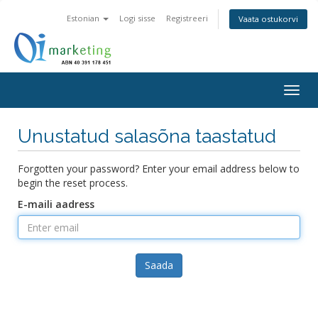
Estonian
Logi sisse
Registreeri
Vaata ostukorvi
Togg
navig
Unustatud salasõna taastatud
Forgotten your password? Enter your email address below to
begin the reset process.
E-maili aadress
Saada