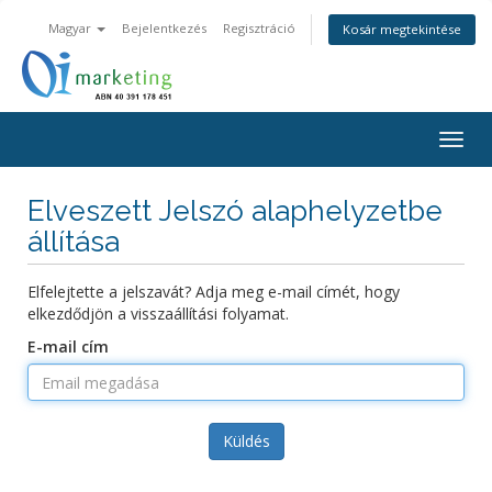
Magyar
Bejelentkezés
Regisztráció
Kosár megtekintése
Togg
navig
Elveszett Jelszó alaphelyzetbe
állítása
Elfelejtette a jelszavát? Adja meg e-mail címét, hogy
elkezdődjön a visszaállítási folyamat.
E-mail cím
Küldés