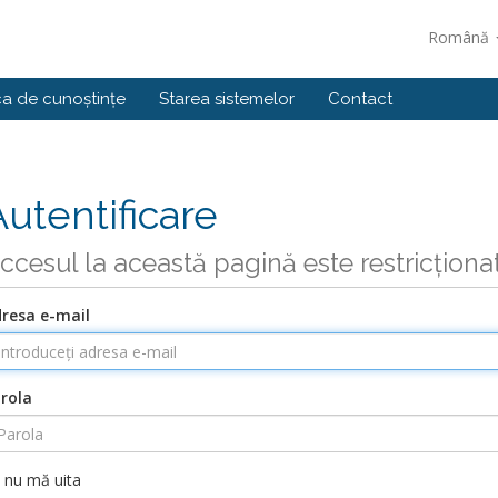
Română
ca de cunoștințe
Starea sistemelor
Contact
Autentificare
ccesul la această pagină este restricționa
resa e-mail
rola
nu mă uita