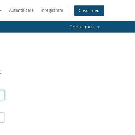
Autentificare
Înregistrare
Coșul meu
Contul meu
t