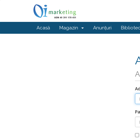
Acasă
Magazin
Anunțuri
Bibliote
A
Ad
Pa