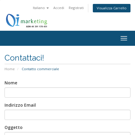
Italiano
Accedi
Registrati
Visualizza Carrello
Togg
navig
Contattaci!
Home
Contatto commerciale
Nome
Indirizzo Email
Oggetto