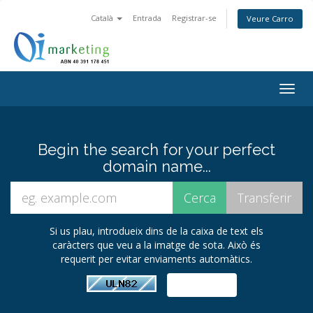
Català
Entrada
Registrar-se
Veure Carro
Togg
navig
Begin the search for your perfect
domain name...
Si us plau, introdueix dins de la caixa de text els
caràcters que veu a la imatge de sota. Això és
requerit per evitar enviaments automàtics.