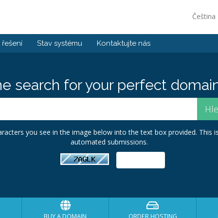
Čeština
řešení
Stav systému
Kontaktujte nás
he search for your perfect domain
racters you see in the image below into the text box provided. This i
automated submissions.
BUY A DOMAIN
ORDER HOSTING