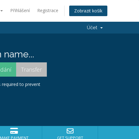
Přihlášení
Registrace
Zobrazit košík
Účet
 name...
s required to prevent
MAKE PAYMENT
GET SUPPORT