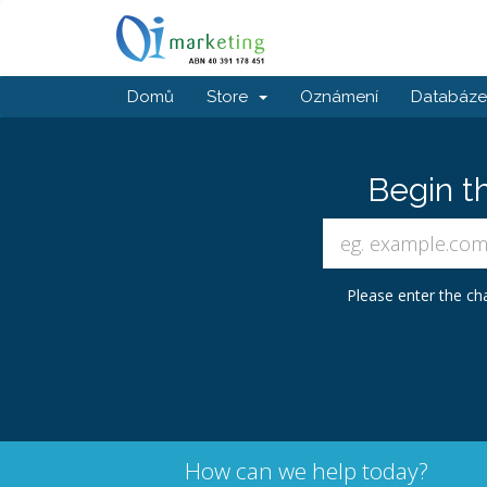
Domů
Store
Oznámení
Databáze 
Begin t
Please enter the cha
How can we help today?